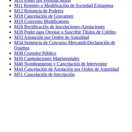
M10 Poder por Persona Moral
M11 Registro o Modificación de Sociedad Extranjera
M12 Renuncia de Poderes
M18 Cancelación de Gravamen
M19 Convenio Modificatorio
M26 Rectificación de Inscripciones-Anotaciones
M28 Poder para Otorgar o Suscribir Títulos de Crédito
M33 Anotación por Orden de Autoridad
M34 Sentencia de Concurso Mercantil-Declaración de
Quiebra
M38 Corredor Público
M39 Capitulaciones Matrimoniales
M40 Nombramiento y Cancelación de Interventor
M44 Cancelación de Anotación por Orden de Autoridad
M51 Cancelación de Inscripción