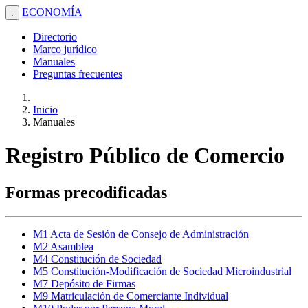
ECONOMÍA
.
Directorio
Marco jurídico
Manuales
Preguntas frecuentes
Inicio
Manuales
Registro Público de Comercio
Formas precodificadas
M1 Acta de Sesión de Consejo de Administración
M2 Asamblea
M4 Constitución de Sociedad
M5 Constitución-Modificación de Sociedad Microindustrial
M7 Depósito de Firmas
M9 Matriculación de Comerciante Individual