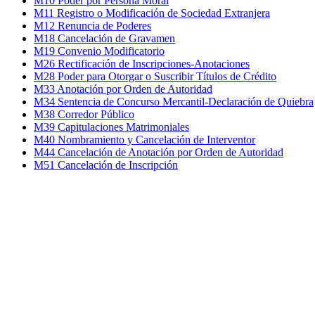
M10 Poder por Persona Moral
M11 Registro o Modificación de Sociedad Extranjera
M12 Renuncia de Poderes
M18 Cancelación de Gravamen
M19 Convenio Modificatorio
M26 Rectificación de Inscripciones-Anotaciones
M28 Poder para Otorgar o Suscribir Títulos de Crédito
M33 Anotación por Orden de Autoridad
M34 Sentencia de Concurso Mercantil-Declaración de Quiebra
M38 Corredor Público
M39 Capitulaciones Matrimoniales
M40 Nombramiento y Cancelación de Interventor
M44 Cancelación de Anotación por Orden de Autoridad
M51 Cancelación de Inscripción