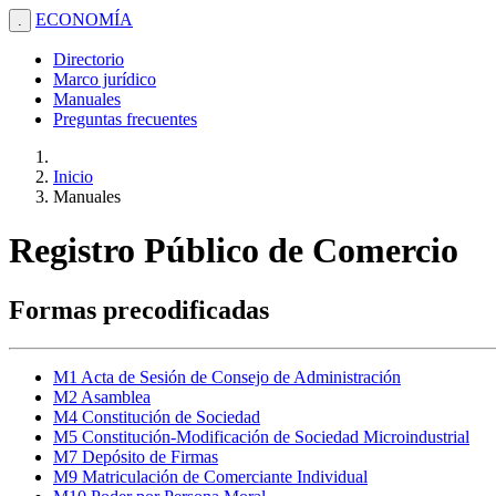
ECONOMÍA
.
Directorio
Marco jurídico
Manuales
Preguntas frecuentes
Inicio
Manuales
Registro Público de Comercio
Formas precodificadas
M1 Acta de Sesión de Consejo de Administración
M2 Asamblea
M4 Constitución de Sociedad
M5 Constitución-Modificación de Sociedad Microindustrial
M7 Depósito de Firmas
M9 Matriculación de Comerciante Individual