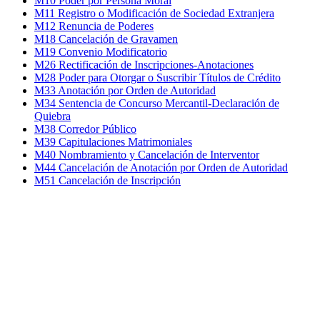
M10 Poder por Persona Moral
M11 Registro o Modificación de Sociedad Extranjera
M12 Renuncia de Poderes
M18 Cancelación de Gravamen
M19 Convenio Modificatorio
M26 Rectificación de Inscripciones-Anotaciones
M28 Poder para Otorgar o Suscribir Títulos de Crédito
M33 Anotación por Orden de Autoridad
M34 Sentencia de Concurso Mercantil-Declaración de
Quiebra
M38 Corredor Público
M39 Capitulaciones Matrimoniales
M40 Nombramiento y Cancelación de Interventor
M44 Cancelación de Anotación por Orden de Autoridad
M51 Cancelación de Inscripción