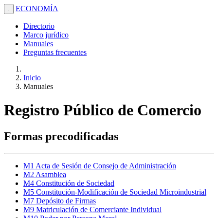
ECONOMÍA
.
Directorio
Marco jurídico
Manuales
Preguntas frecuentes
Inicio
Manuales
Registro Público de Comercio
Formas precodificadas
M1 Acta de Sesión de Consejo de Administración
M2 Asamblea
M4 Constitución de Sociedad
M5 Constitución-Modificación de Sociedad Microindustrial
M7 Depósito de Firmas
M9 Matriculación de Comerciante Individual