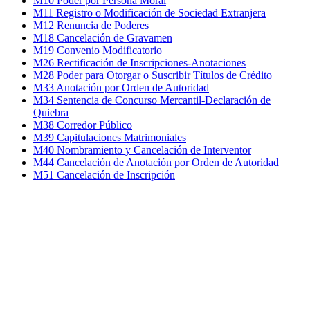
M10 Poder por Persona Moral
M11 Registro o Modificación de Sociedad Extranjera
M12 Renuncia de Poderes
M18 Cancelación de Gravamen
M19 Convenio Modificatorio
M26 Rectificación de Inscripciones-Anotaciones
M28 Poder para Otorgar o Suscribir Títulos de Crédito
M33 Anotación por Orden de Autoridad
M34 Sentencia de Concurso Mercantil-Declaración de
Quiebra
M38 Corredor Público
M39 Capitulaciones Matrimoniales
M40 Nombramiento y Cancelación de Interventor
M44 Cancelación de Anotación por Orden de Autoridad
M51 Cancelación de Inscripción