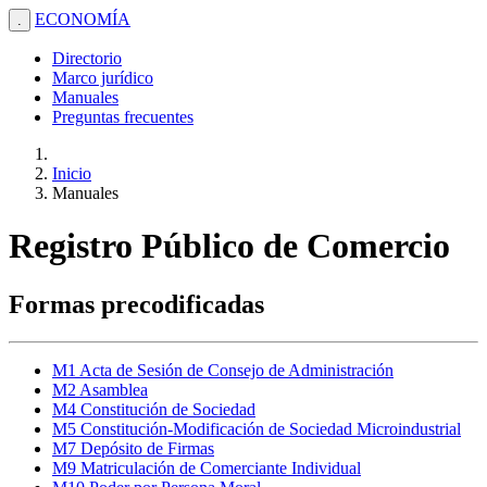
ECONOMÍA
.
Directorio
Marco jurídico
Manuales
Preguntas frecuentes
Inicio
Manuales
Registro Público de Comercio
Formas precodificadas
M1 Acta de Sesión de Consejo de Administración
M2 Asamblea
M4 Constitución de Sociedad
M5 Constitución-Modificación de Sociedad Microindustrial
M7 Depósito de Firmas
M9 Matriculación de Comerciante Individual