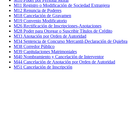
M10 Poder por Persona Moral
M11 Registro o Modificación de Sociedad Extranjera
M12 Renuncia de Poderes
M18 Cancelación de Gravamen
M19 Convenio Modificatorio
M26 Rectificación de Inscripciones-Anotaciones
M28 Poder para Otorgar o Suscribir Títulos de Crédito
M33 Anotación por Orden de Autoridad
M34 Sentencia de Concurso Mercantil-Declaración de Quiebra
M38 Corredor Público
M39 Capitulaciones Matrimoniales
M40 Nombramiento y Cancelación de Interventor
M44 Cancelación de Anotación por Orden de Autoridad
M51 Cancelación de Inscripción