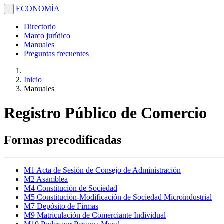
ECONOMÍA
.
Directorio
Marco jurídico
Manuales
Preguntas frecuentes
Inicio
Manuales
Registro Público de Comercio
Formas precodificadas
M1 Acta de Sesión de Consejo de Administración
M2 Asamblea
M4 Constitución de Sociedad
M5 Constitución-Modificación de Sociedad Microindustrial
M7 Depósito de Firmas
M9 Matriculación de Comerciante Individual