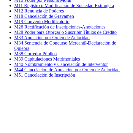
M10 Poder por Persona Moral
M11 Registro o Modificación de Sociedad Extranjera
M12 Renuncia de Poderes
M18 Cancelación de Gravamen
M19 Convenio Modificatorio
M26 Rectificación de Inscripciones-Anotaciones
M28 Poder para Otorgar o Suscribir Títulos de Crédito
M33 Anotación por Orden de Autoridad
M34 Sentencia de Concurso Mercantil-Declaración de
Quiebra
M38 Corredor Público
M39 Capitulaciones Matrimoniales
M40 Nombramiento y Cancelación de Interventor
M44 Cancelación de Anotación por Orden de Autoridad
M51 Cancelación de Inscripción