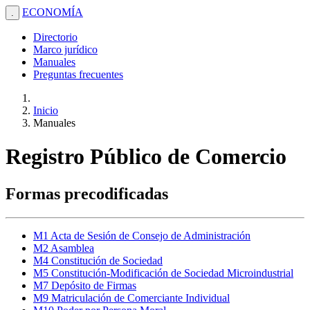
ECONOMÍA
.
Directorio
Marco jurídico
Manuales
Preguntas frecuentes
Inicio
Manuales
Registro Público de Comercio
Formas precodificadas
M1 Acta de Sesión de Consejo de Administración
M2 Asamblea
M4 Constitución de Sociedad
M5 Constitución-Modificación de Sociedad Microindustrial
M7 Depósito de Firmas
M9 Matriculación de Comerciante Individual