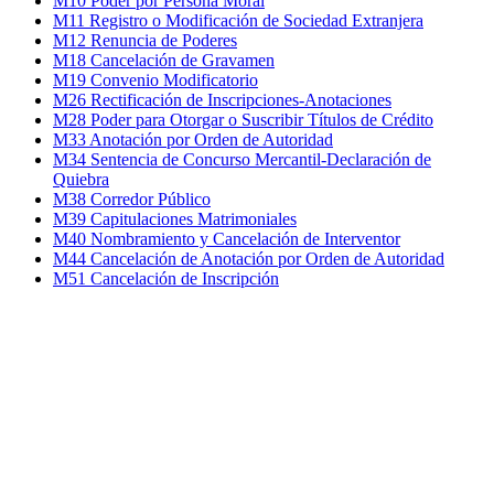
M10 Poder por Persona Moral
M11 Registro o Modificación de Sociedad Extranjera
M12 Renuncia de Poderes
M18 Cancelación de Gravamen
M19 Convenio Modificatorio
M26 Rectificación de Inscripciones-Anotaciones
M28 Poder para Otorgar o Suscribir Títulos de Crédito
M33 Anotación por Orden de Autoridad
M34 Sentencia de Concurso Mercantil-Declaración de
Quiebra
M38 Corredor Público
M39 Capitulaciones Matrimoniales
M40 Nombramiento y Cancelación de Interventor
M44 Cancelación de Anotación por Orden de Autoridad
M51 Cancelación de Inscripción