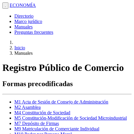
ECONOMÍA
.
Directorio
Marco jurídico
Manuales
Preguntas frecuentes
Inicio
Manuales
Registro Público de Comercio
Formas precodificadas
M1 Acta de Sesión de Consejo de Administración
M2 Asamblea
M4 Constitución de Sociedad
M5 Constitución-Modificación de Sociedad Microindustrial
M7 Depósito de Firmas
M9 Matriculación de Comerciante Individual