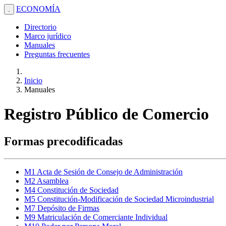
ECONOMÍA
.
Directorio
Marco jurídico
Manuales
Preguntas frecuentes
Inicio
Manuales
Registro Público de Comercio
Formas precodificadas
M1 Acta de Sesión de Consejo de Administración
M2 Asamblea
M4 Constitución de Sociedad
M5 Constitución-Modificación de Sociedad Microindustrial
M7 Depósito de Firmas
M9 Matriculación de Comerciante Individual