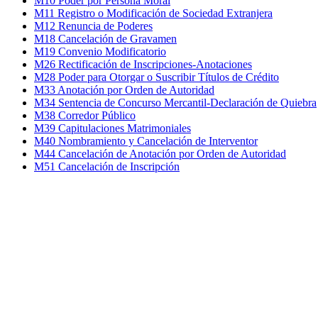
M10 Poder por Persona Moral
M11 Registro o Modificación de Sociedad Extranjera
M12 Renuncia de Poderes
M18 Cancelación de Gravamen
M19 Convenio Modificatorio
M26 Rectificación de Inscripciones-Anotaciones
M28 Poder para Otorgar o Suscribir Títulos de Crédito
M33 Anotación por Orden de Autoridad
M34 Sentencia de Concurso Mercantil-Declaración de Quiebra
M38 Corredor Público
M39 Capitulaciones Matrimoniales
M40 Nombramiento y Cancelación de Interventor
M44 Cancelación de Anotación por Orden de Autoridad
M51 Cancelación de Inscripción