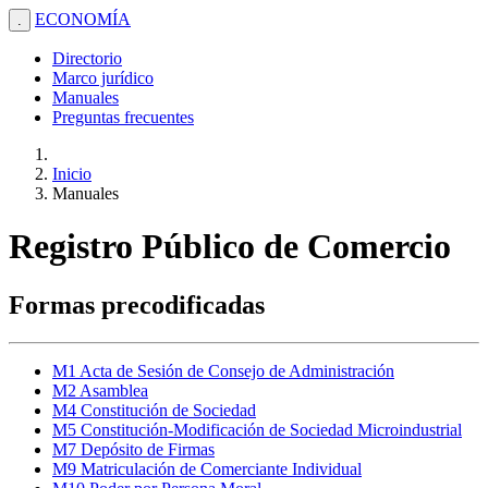
ECONOMÍA
.
Directorio
Marco jurídico
Manuales
Preguntas frecuentes
Inicio
Manuales
Registro Público de Comercio
Formas precodificadas
M1 Acta de Sesión de Consejo de Administración
M2 Asamblea
M4 Constitución de Sociedad
M5 Constitución-Modificación de Sociedad Microindustrial
M7 Depósito de Firmas
M9 Matriculación de Comerciante Individual