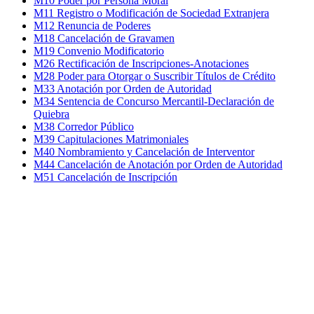
M10 Poder por Persona Moral
M11 Registro o Modificación de Sociedad Extranjera
M12 Renuncia de Poderes
M18 Cancelación de Gravamen
M19 Convenio Modificatorio
M26 Rectificación de Inscripciones-Anotaciones
M28 Poder para Otorgar o Suscribir Títulos de Crédito
M33 Anotación por Orden de Autoridad
M34 Sentencia de Concurso Mercantil-Declaración de
Quiebra
M38 Corredor Público
M39 Capitulaciones Matrimoniales
M40 Nombramiento y Cancelación de Interventor
M44 Cancelación de Anotación por Orden de Autoridad
M51 Cancelación de Inscripción