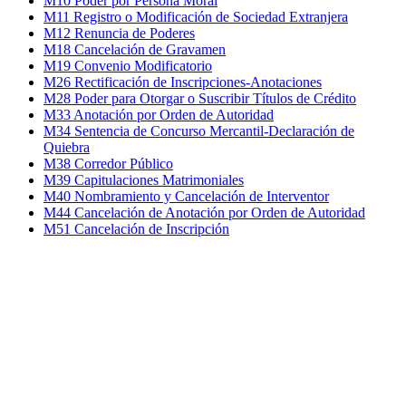
M10 Poder por Persona Moral
M11 Registro o Modificación de Sociedad Extranjera
M12 Renuncia de Poderes
M18 Cancelación de Gravamen
M19 Convenio Modificatorio
M26 Rectificación de Inscripciones-Anotaciones
M28 Poder para Otorgar o Suscribir Títulos de Crédito
M33 Anotación por Orden de Autoridad
M34 Sentencia de Concurso Mercantil-Declaración de
Quiebra
M38 Corredor Público
M39 Capitulaciones Matrimoniales
M40 Nombramiento y Cancelación de Interventor
M44 Cancelación de Anotación por Orden de Autoridad
M51 Cancelación de Inscripción