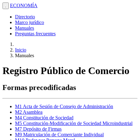
ECONOMÍA
.
Directorio
Marco jurídico
Manuales
Preguntas frecuentes
Inicio
Manuales
Registro Público de Comercio
Formas precodificadas
M1 Acta de Sesión de Consejo de Administración
M2 Asamblea
M4 Constitución de Sociedad
M5 Constitución-Modificación de Sociedad Microindustrial
M7 Depósito de Firmas
M9 Matriculación de Comerciante Individual