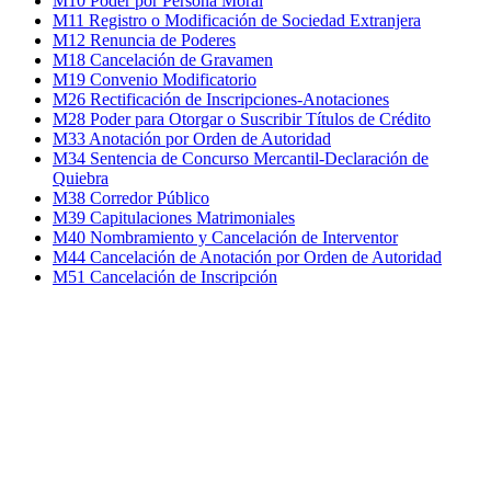
M10 Poder por Persona Moral
M11 Registro o Modificación de Sociedad Extranjera
M12 Renuncia de Poderes
M18 Cancelación de Gravamen
M19 Convenio Modificatorio
M26 Rectificación de Inscripciones-Anotaciones
M28 Poder para Otorgar o Suscribir Títulos de Crédito
M33 Anotación por Orden de Autoridad
M34 Sentencia de Concurso Mercantil-Declaración de
Quiebra
M38 Corredor Público
M39 Capitulaciones Matrimoniales
M40 Nombramiento y Cancelación de Interventor
M44 Cancelación de Anotación por Orden de Autoridad
M51 Cancelación de Inscripción