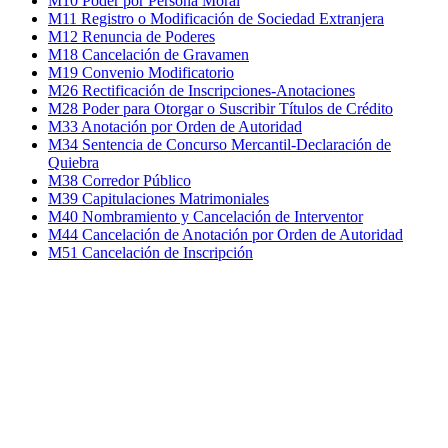
M10 Poder por Persona Moral
M11 Registro o Modificación de Sociedad Extranjera
M12 Renuncia de Poderes
M18 Cancelación de Gravamen
M19 Convenio Modificatorio
M26 Rectificación de Inscripciones-Anotaciones
M28 Poder para Otorgar o Suscribir Títulos de Crédito
M33 Anotación por Orden de Autoridad
M34 Sentencia de Concurso Mercantil-Declaración de
Quiebra
M38 Corredor Público
M39 Capitulaciones Matrimoniales
M40 Nombramiento y Cancelación de Interventor
M44 Cancelación de Anotación por Orden de Autoridad
M51 Cancelación de Inscripción