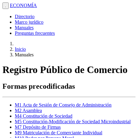
ECONOMÍA
.
Directorio
Marco jurídico
Manuales
Preguntas frecuentes
Inicio
Manuales
Registro Público de Comercio
Formas precodificadas
M1 Acta de Sesión de Consejo de Administración
M2 Asamblea
M4 Constitución de Sociedad
M5 Constitución-Modificación de Sociedad Microindustrial
M7 Depósito de Firmas
M9 Matriculación de Comerciante Individual