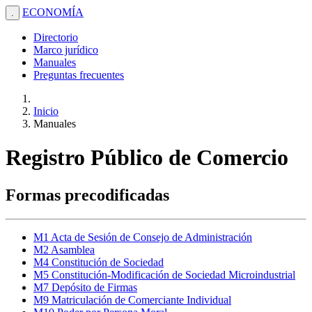
ECONOMÍA
.
Directorio
Marco jurídico
Manuales
Preguntas frecuentes
Inicio
Manuales
Registro Público de Comercio
Formas precodificadas
M1 Acta de Sesión de Consejo de Administración
M2 Asamblea
M4 Constitución de Sociedad
M5 Constitución-Modificación de Sociedad Microindustrial
M7 Depósito de Firmas
M9 Matriculación de Comerciante Individual