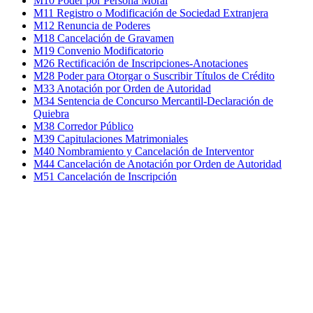
M10 Poder por Persona Moral
M11 Registro o Modificación de Sociedad Extranjera
M12 Renuncia de Poderes
M18 Cancelación de Gravamen
M19 Convenio Modificatorio
M26 Rectificación de Inscripciones-Anotaciones
M28 Poder para Otorgar o Suscribir Títulos de Crédito
M33 Anotación por Orden de Autoridad
M34 Sentencia de Concurso Mercantil-Declaración de
Quiebra
M38 Corredor Público
M39 Capitulaciones Matrimoniales
M40 Nombramiento y Cancelación de Interventor
M44 Cancelación de Anotación por Orden de Autoridad
M51 Cancelación de Inscripción