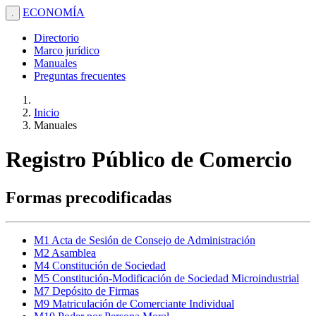
ECONOMÍA
.
Directorio
Marco jurídico
Manuales
Preguntas frecuentes
Inicio
Manuales
Registro Público de Comercio
Formas precodificadas
M1 Acta de Sesión de Consejo de Administración
M2 Asamblea
M4 Constitución de Sociedad
M5 Constitución-Modificación de Sociedad Microindustrial
M7 Depósito de Firmas
M9 Matriculación de Comerciante Individual