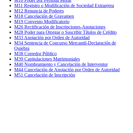
M10 Poder por Persona Moral
M11 Registro o Modificación de Sociedad Extranjera
M12 Renuncia de Poderes
M18 Cancelación de Gravamen
M19 Convenio Modificatorio
M26 Rectificación de Inscripciones-Anotaciones
M28 Poder para Otorgar o Suscribir Títulos de Crédito
M33 Anotación por Orden de Autoridad
M34 Sentencia de Concurso Mercantil-Declaración de
Quiebra
M38 Corredor Público
M39 Capitulaciones Matrimoniales
M40 Nombramiento y Cancelación de Interventor
M44 Cancelación de Anotación por Orden de Autoridad
M51 Cancelación de Inscripción