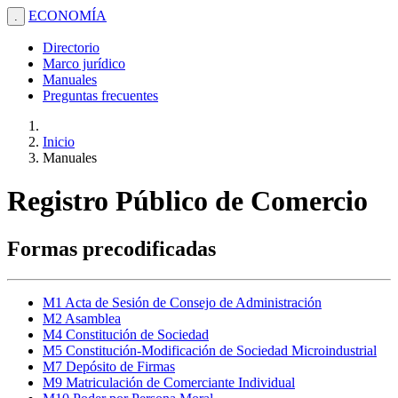
ECONOMÍA
.
Directorio
Marco jurídico
Manuales
Preguntas frecuentes
Inicio
Manuales
Registro Público de Comercio
Formas precodificadas
M1 Acta de Sesión de Consejo de Administración
M2 Asamblea
M4 Constitución de Sociedad
M5 Constitución-Modificación de Sociedad Microindustrial
M7 Depósito de Firmas
M9 Matriculación de Comerciante Individual