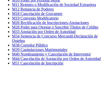
M10 Poder por Persona Moral
M11 Registro o Modificación de Sociedad Extranjera
M12 Renuncia de Poderes
M18 Cancelación de Gravamen
M19 Convenio Modificatorio
M26 Rectificación de Inscripciones-Anotaciones
M28 Poder para Otorgar o Suscribir Títulos de Crédito
M33 Anotación por Orden de Autoridad
M34 Sentencia de Concurso Mercantil-Declaración de
Quiebra
M38 Corredor Público
M39 Capitulaciones Matrimoniales
M40 Nombramiento y Cancelación de Interventor
M44 Cancelación de Anotación por Orden de Autoridad
M51 Cancelación de Inscripción