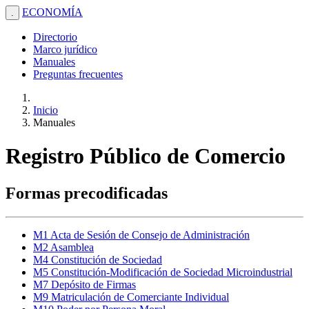
ECONOMÍA
.
Directorio
Marco jurídico
Manuales
Preguntas frecuentes
Inicio
Manuales
Registro Público de Comercio
Formas precodificadas
M1 Acta de Sesión de Consejo de Administración
M2 Asamblea
M4 Constitución de Sociedad
M5 Constitución-Modificación de Sociedad Microindustrial
M7 Depósito de Firmas
M9 Matriculación de Comerciante Individual