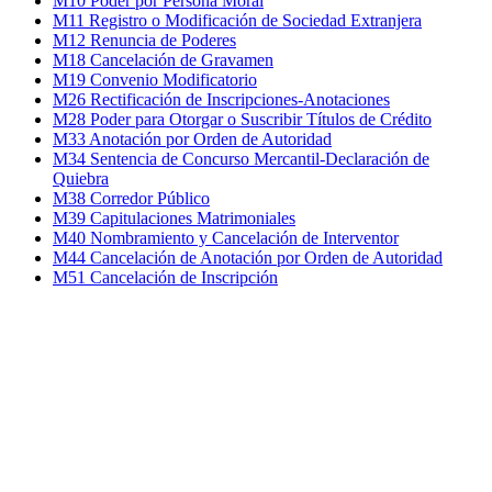
M10 Poder por Persona Moral
M11 Registro o Modificación de Sociedad Extranjera
M12 Renuncia de Poderes
M18 Cancelación de Gravamen
M19 Convenio Modificatorio
M26 Rectificación de Inscripciones-Anotaciones
M28 Poder para Otorgar o Suscribir Títulos de Crédito
M33 Anotación por Orden de Autoridad
M34 Sentencia de Concurso Mercantil-Declaración de
Quiebra
M38 Corredor Público
M39 Capitulaciones Matrimoniales
M40 Nombramiento y Cancelación de Interventor
M44 Cancelación de Anotación por Orden de Autoridad
M51 Cancelación de Inscripción