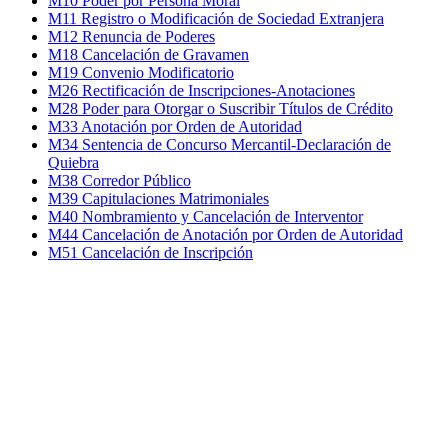
M10 Poder por Persona Moral
M11 Registro o Modificación de Sociedad Extranjera
M12 Renuncia de Poderes
M18 Cancelación de Gravamen
M19 Convenio Modificatorio
M26 Rectificación de Inscripciones-Anotaciones
M28 Poder para Otorgar o Suscribir Títulos de Crédito
M33 Anotación por Orden de Autoridad
M34 Sentencia de Concurso Mercantil-Declaración de
Quiebra
M38 Corredor Público
M39 Capitulaciones Matrimoniales
M40 Nombramiento y Cancelación de Interventor
M44 Cancelación de Anotación por Orden de Autoridad
M51 Cancelación de Inscripción