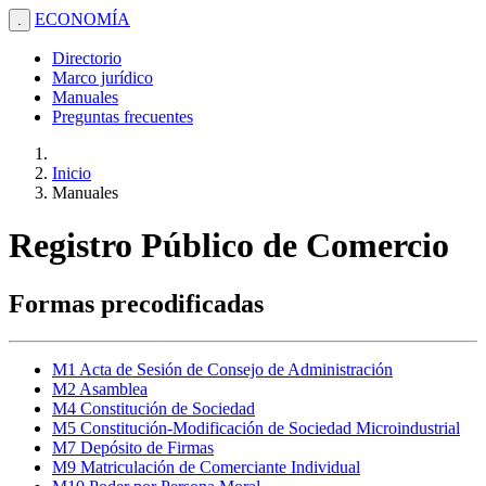
ECONOMÍA
.
Directorio
Marco jurídico
Manuales
Preguntas frecuentes
Inicio
Manuales
Registro Público de Comercio
Formas precodificadas
M1 Acta de Sesión de Consejo de Administración
M2 Asamblea
M4 Constitución de Sociedad
M5 Constitución-Modificación de Sociedad Microindustrial
M7 Depósito de Firmas
M9 Matriculación de Comerciante Individual