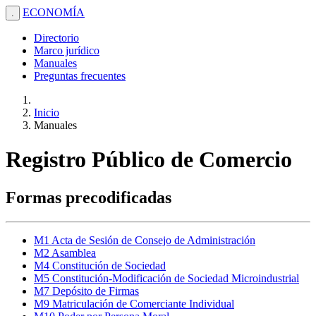
ECONOMÍA
.
Directorio
Marco jurídico
Manuales
Preguntas frecuentes
Inicio
Manuales
Registro Público de Comercio
Formas precodificadas
M1 Acta de Sesión de Consejo de Administración
M2 Asamblea
M4 Constitución de Sociedad
M5 Constitución-Modificación de Sociedad Microindustrial
M7 Depósito de Firmas
M9 Matriculación de Comerciante Individual