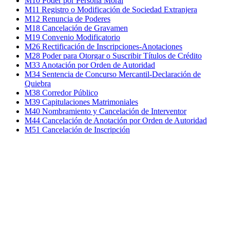
M10 Poder por Persona Moral
M11 Registro o Modificación de Sociedad Extranjera
M12 Renuncia de Poderes
M18 Cancelación de Gravamen
M19 Convenio Modificatorio
M26 Rectificación de Inscripciones-Anotaciones
M28 Poder para Otorgar o Suscribir Títulos de Crédito
M33 Anotación por Orden de Autoridad
M34 Sentencia de Concurso Mercantil-Declaración de
Quiebra
M38 Corredor Público
M39 Capitulaciones Matrimoniales
M40 Nombramiento y Cancelación de Interventor
M44 Cancelación de Anotación por Orden de Autoridad
M51 Cancelación de Inscripción