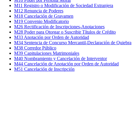
M10 Poder por Persona Moral
M11 Registro o Modificación de Sociedad Extranjera
M12 Renuncia de Poderes
M18 Cancelación de Gravamen
M19 Convenio Modificatorio
M26 Rectificación de Inscripciones-Anotaciones
M28 Poder para Otorgar o Suscribir Títulos de Crédito
M33 Anotación por Orden de Autoridad
M34 Sentencia de Concurso Mercantil-Declaración de Quiebra
M38 Corredor Público
M39 Capitulaciones Matrimoniales
M40 Nombramiento y Cancelación de Interventor
M44 Cancelación de Anotación por Orden de Autoridad
M51 Cancelación de Inscripción