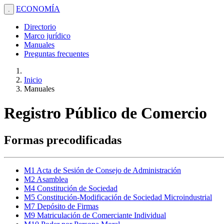
ECONOMÍA
.
Directorio
Marco jurídico
Manuales
Preguntas frecuentes
Inicio
Manuales
Registro Público de Comercio
Formas precodificadas
M1 Acta de Sesión de Consejo de Administración
M2 Asamblea
M4 Constitución de Sociedad
M5 Constitución-Modificación de Sociedad Microindustrial
M7 Depósito de Firmas
M9 Matriculación de Comerciante Individual