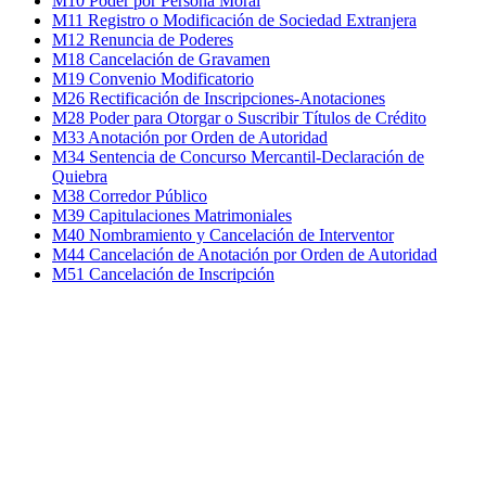
M10 Poder por Persona Moral
M11 Registro o Modificación de Sociedad Extranjera
M12 Renuncia de Poderes
M18 Cancelación de Gravamen
M19 Convenio Modificatorio
M26 Rectificación de Inscripciones-Anotaciones
M28 Poder para Otorgar o Suscribir Títulos de Crédito
M33 Anotación por Orden de Autoridad
M34 Sentencia de Concurso Mercantil-Declaración de
Quiebra
M38 Corredor Público
M39 Capitulaciones Matrimoniales
M40 Nombramiento y Cancelación de Interventor
M44 Cancelación de Anotación por Orden de Autoridad
M51 Cancelación de Inscripción