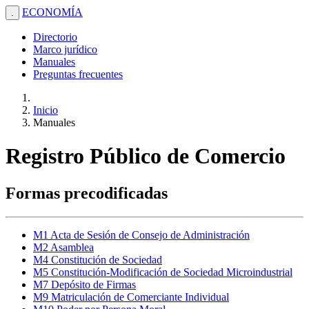
ECONOMÍA
.
Directorio
Marco jurídico
Manuales
Preguntas frecuentes
Inicio
Manuales
Registro Público de Comercio
Formas precodificadas
M1 Acta de Sesión de Consejo de Administración
M2 Asamblea
M4 Constitución de Sociedad
M5 Constitución-Modificación de Sociedad Microindustrial
M7 Depósito de Firmas
M9 Matriculación de Comerciante Individual