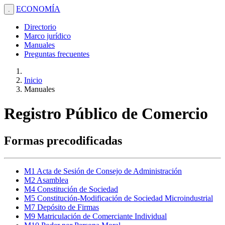
ECONOMÍA
.
Directorio
Marco jurídico
Manuales
Preguntas frecuentes
Inicio
Manuales
Registro Público de Comercio
Formas precodificadas
M1 Acta de Sesión de Consejo de Administración
M2 Asamblea
M4 Constitución de Sociedad
M5 Constitución-Modificación de Sociedad Microindustrial
M7 Depósito de Firmas
M9 Matriculación de Comerciante Individual