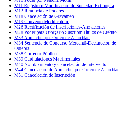
M10 Poder por Persona Moral
M11 Registro o Modificación de Sociedad Extranjera
M12 Renuncia de Poderes
M18 Cancelación de Gravamen
M19 Convenio Modificatorio
M26 Rectificación de Inscripciones-Anotaciones
M28 Poder para Otorgar o Suscribir Títulos de Crédito
M33 Anotación por Orden de Autoridad
M34 Sentencia de Concurso Mercantil-Declaración de
Quiebra
M38 Corredor Público
M39 Capitulaciones Matrimoniales
M40 Nombramiento y Cancelación de Interventor
M44 Cancelación de Anotación por Orden de Autoridad
M51 Cancelación de Inscripción