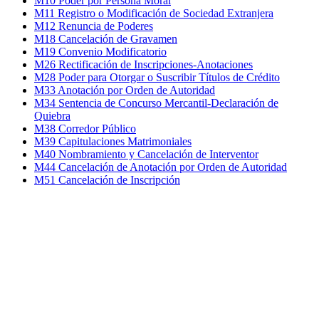
M10 Poder por Persona Moral
M11 Registro o Modificación de Sociedad Extranjera
M12 Renuncia de Poderes
M18 Cancelación de Gravamen
M19 Convenio Modificatorio
M26 Rectificación de Inscripciones-Anotaciones
M28 Poder para Otorgar o Suscribir Títulos de Crédito
M33 Anotación por Orden de Autoridad
M34 Sentencia de Concurso Mercantil-Declaración de
Quiebra
M38 Corredor Público
M39 Capitulaciones Matrimoniales
M40 Nombramiento y Cancelación de Interventor
M44 Cancelación de Anotación por Orden de Autoridad
M51 Cancelación de Inscripción