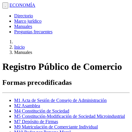
ECONOMÍA
.
Directorio
Marco jurídico
Manuales
Preguntas frecuentes
Inicio
Manuales
Registro Público de Comercio
Formas precodificadas
M1 Acta de Sesión de Consejo de Administración
M2 Asamblea
M4 Constitución de Sociedad
M5 Constitución-Modificación de Sociedad Microindustrial
M7 Depósito de Firmas
M9 Matriculación de Comerciante Individual