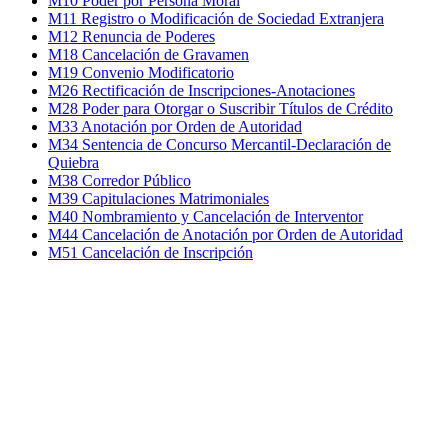
M10 Poder por Persona Moral
M11 Registro o Modificación de Sociedad Extranjera
M12 Renuncia de Poderes
M18 Cancelación de Gravamen
M19 Convenio Modificatorio
M26 Rectificación de Inscripciones-Anotaciones
M28 Poder para Otorgar o Suscribir Títulos de Crédito
M33 Anotación por Orden de Autoridad
M34 Sentencia de Concurso Mercantil-Declaración de
Quiebra
M38 Corredor Público
M39 Capitulaciones Matrimoniales
M40 Nombramiento y Cancelación de Interventor
M44 Cancelación de Anotación por Orden de Autoridad
M51 Cancelación de Inscripción