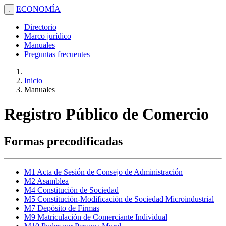
ECONOMÍA
.
Directorio
Marco jurídico
Manuales
Preguntas frecuentes
Inicio
Manuales
Registro Público de Comercio
Formas precodificadas
M1 Acta de Sesión de Consejo de Administración
M2 Asamblea
M4 Constitución de Sociedad
M5 Constitución-Modificación de Sociedad Microindustrial
M7 Depósito de Firmas
M9 Matriculación de Comerciante Individual