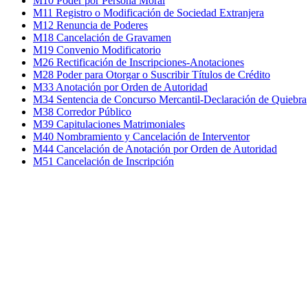
M10 Poder por Persona Moral
M11 Registro o Modificación de Sociedad Extranjera
M12 Renuncia de Poderes
M18 Cancelación de Gravamen
M19 Convenio Modificatorio
M26 Rectificación de Inscripciones-Anotaciones
M28 Poder para Otorgar o Suscribir Títulos de Crédito
M33 Anotación por Orden de Autoridad
M34 Sentencia de Concurso Mercantil-Declaración de Quiebra
M38 Corredor Público
M39 Capitulaciones Matrimoniales
M40 Nombramiento y Cancelación de Interventor
M44 Cancelación de Anotación por Orden de Autoridad
M51 Cancelación de Inscripción