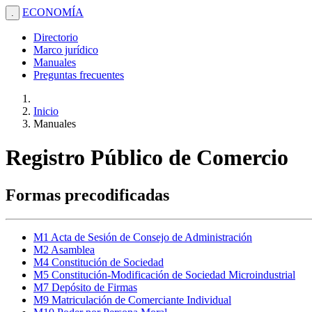
ECONOMÍA
.
Directorio
Marco jurídico
Manuales
Preguntas frecuentes
Inicio
Manuales
Registro Público de Comercio
Formas precodificadas
M1 Acta de Sesión de Consejo de Administración
M2 Asamblea
M4 Constitución de Sociedad
M5 Constitución-Modificación de Sociedad Microindustrial
M7 Depósito de Firmas
M9 Matriculación de Comerciante Individual