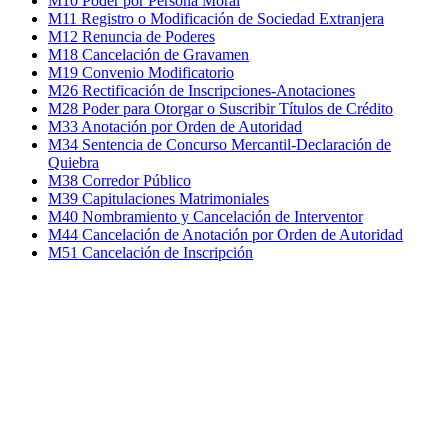
M10 Poder por Persona Moral
M11 Registro o Modificación de Sociedad Extranjera
M12 Renuncia de Poderes
M18 Cancelación de Gravamen
M19 Convenio Modificatorio
M26 Rectificación de Inscripciones-Anotaciones
M28 Poder para Otorgar o Suscribir Títulos de Crédito
M33 Anotación por Orden de Autoridad
M34 Sentencia de Concurso Mercantil-Declaración de
Quiebra
M38 Corredor Público
M39 Capitulaciones Matrimoniales
M40 Nombramiento y Cancelación de Interventor
M44 Cancelación de Anotación por Orden de Autoridad
M51 Cancelación de Inscripción