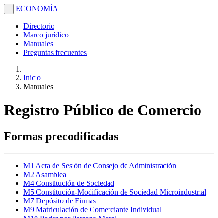
ECONOMÍA
.
Directorio
Marco jurídico
Manuales
Preguntas frecuentes
Inicio
Manuales
Registro Público de Comercio
Formas precodificadas
M1 Acta de Sesión de Consejo de Administración
M2 Asamblea
M4 Constitución de Sociedad
M5 Constitución-Modificación de Sociedad Microindustrial
M7 Depósito de Firmas
M9 Matriculación de Comerciante Individual