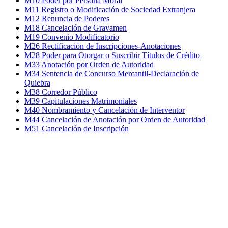
M10 Poder por Persona Moral
M11 Registro o Modificación de Sociedad Extranjera
M12 Renuncia de Poderes
M18 Cancelación de Gravamen
M19 Convenio Modificatorio
M26 Rectificación de Inscripciones-Anotaciones
M28 Poder para Otorgar o Suscribir Títulos de Crédito
M33 Anotación por Orden de Autoridad
M34 Sentencia de Concurso Mercantil-Declaración de
Quiebra
M38 Corredor Público
M39 Capitulaciones Matrimoniales
M40 Nombramiento y Cancelación de Interventor
M44 Cancelación de Anotación por Orden de Autoridad
M51 Cancelación de Inscripción