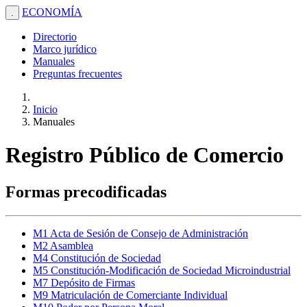
ECONOMÍA
.
Directorio
Marco jurídico
Manuales
Preguntas frecuentes
Inicio
Manuales
Registro Público de Comercio
Formas precodificadas
M1 Acta de Sesión de Consejo de Administración
M2 Asamblea
M4 Constitución de Sociedad
M5 Constitución-Modificación de Sociedad Microindustrial
M7 Depósito de Firmas
M9 Matriculación de Comerciante Individual