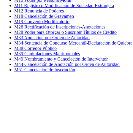
M10 Poder por Persona Moral
M11 Registro o Modificación de Sociedad Extranjera
M12 Renuncia de Poderes
M18 Cancelación de Gravamen
M19 Convenio Modificatorio
M26 Rectificación de Inscripciones-Anotaciones
M28 Poder para Otorgar o Suscribir Títulos de Crédito
M33 Anotación por Orden de Autoridad
M34 Sentencia de Concurso Mercantil-Declaración de Quiebra
M38 Corredor Público
M39 Capitulaciones Matrimoniales
M40 Nombramiento y Cancelación de Interventor
M44 Cancelación de Anotación por Orden de Autoridad
M51 Cancelación de Inscripción