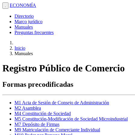
ECONOMÍA
.
Directorio
Marco jurídico
Manuales
Preguntas frecuentes
Inicio
Manuales
Registro Público de Comercio
Formas precodificadas
M1 Acta de Sesión de Consejo de Administración
M2 Asamblea
M4 Constitución de Sociedad
M5 Constitución-Modificación de Sociedad Microindustrial
M7 Depósito de Firmas
M9 Matriculación de Comerciante Individual