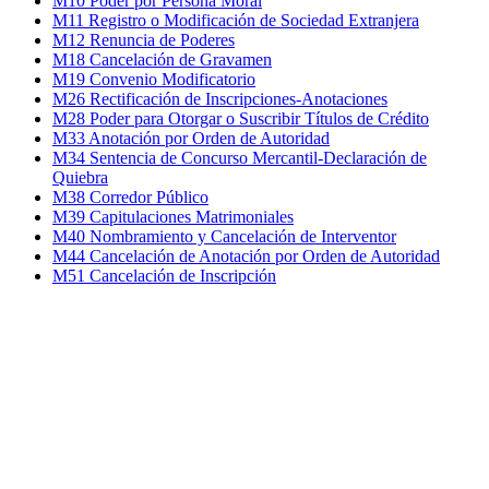
M10 Poder por Persona Moral
M11 Registro o Modificación de Sociedad Extranjera
M12 Renuncia de Poderes
M18 Cancelación de Gravamen
M19 Convenio Modificatorio
M26 Rectificación de Inscripciones-Anotaciones
M28 Poder para Otorgar o Suscribir Títulos de Crédito
M33 Anotación por Orden de Autoridad
M34 Sentencia de Concurso Mercantil-Declaración de
Quiebra
M38 Corredor Público
M39 Capitulaciones Matrimoniales
M40 Nombramiento y Cancelación de Interventor
M44 Cancelación de Anotación por Orden de Autoridad
M51 Cancelación de Inscripción