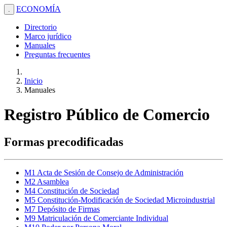
ECONOMÍA
.
Directorio
Marco jurídico
Manuales
Preguntas frecuentes
Inicio
Manuales
Registro Público de Comercio
Formas precodificadas
M1 Acta de Sesión de Consejo de Administración
M2 Asamblea
M4 Constitución de Sociedad
M5 Constitución-Modificación de Sociedad Microindustrial
M7 Depósito de Firmas
M9 Matriculación de Comerciante Individual