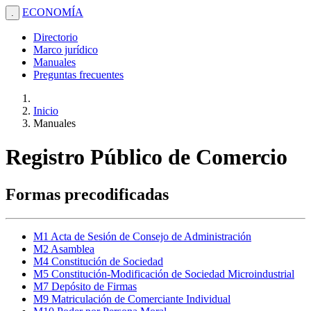
ECONOMÍA
.
Directorio
Marco jurídico
Manuales
Preguntas frecuentes
Inicio
Manuales
Registro Público de Comercio
Formas precodificadas
M1 Acta de Sesión de Consejo de Administración
M2 Asamblea
M4 Constitución de Sociedad
M5 Constitución-Modificación de Sociedad Microindustrial
M7 Depósito de Firmas
M9 Matriculación de Comerciante Individual