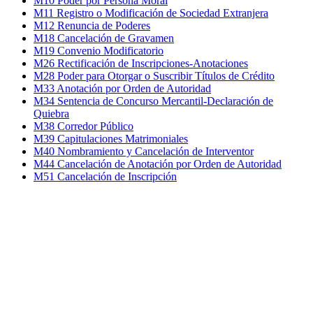
M10 Poder por Persona Moral
M11 Registro o Modificación de Sociedad Extranjera
M12 Renuncia de Poderes
M18 Cancelación de Gravamen
M19 Convenio Modificatorio
M26 Rectificación de Inscripciones-Anotaciones
M28 Poder para Otorgar o Suscribir Títulos de Crédito
M33 Anotación por Orden de Autoridad
M34 Sentencia de Concurso Mercantil-Declaración de
Quiebra
M38 Corredor Público
M39 Capitulaciones Matrimoniales
M40 Nombramiento y Cancelación de Interventor
M44 Cancelación de Anotación por Orden de Autoridad
M51 Cancelación de Inscripción