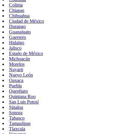
Colima
Chiapas
Chihuahua
Ciudad de México
Durango
Guanajuato
Guerrero
Hidalgo
Jalisco
Estado de México
Michoacán
Morelos
Nayarit
Nuevo León
Oaxaca
Puebla
Querétaro
Quintana Roo
San Luis Potosí
Sinaloa
Sonora
Tabasco
Tamaulipas
Tlaxcala