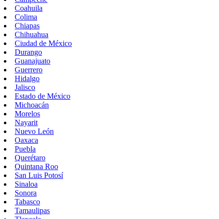
Coahuila
Colima
Chiapas
Chihuahua
Ciudad de México
Durango
Guanajuato
Guerrero
Hidalgo
Jalisco
Estado de México
Michoacán
Morelos
Nayarit
Nuevo León
Oaxaca
Puebla
Querétaro
Quintana Roo
San Luis Potosí
Sinaloa
Sonora
Tabasco
Tamaulipas