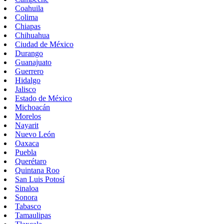
Coahuila
Colima
Chiapas
Chihuahua
Ciudad de México
Durango
Guanajuato
Guerrero
Hidalgo
Jalisco
Estado de México
Michoacán
Morelos
Nayarit
Nuevo León
Oaxaca
Puebla
Querétaro
Quintana Roo
San Luis Potosí
Sinaloa
Sonora
Tabasco
Tamaulipas