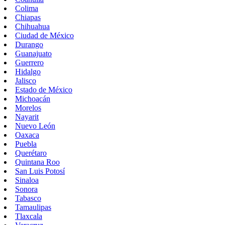
Colima
Chiapas
Chihuahua
Ciudad de México
Durango
Guanajuato
Guerrero
Hidalgo
Jalisco
Estado de México
Michoacán
Morelos
Nayarit
Nuevo León
Oaxaca
Puebla
Querétaro
Quintana Roo
San Luis Potosí
Sinaloa
Sonora
Tabasco
Tamaulipas
Tlaxcala