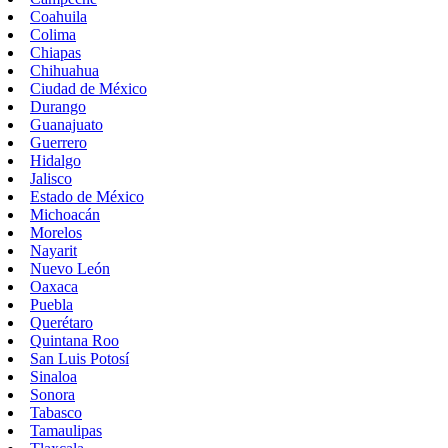
Coahuila
Colima
Chiapas
Chihuahua
Ciudad de México
Durango
Guanajuato
Guerrero
Hidalgo
Jalisco
Estado de México
Michoacán
Morelos
Nayarit
Nuevo León
Oaxaca
Puebla
Querétaro
Quintana Roo
San Luis Potosí
Sinaloa
Sonora
Tabasco
Tamaulipas