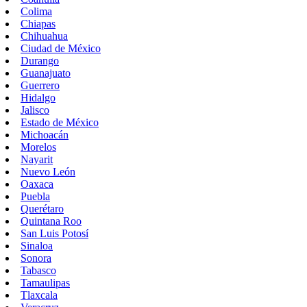
Colima
Chiapas
Chihuahua
Ciudad de México
Durango
Guanajuato
Guerrero
Hidalgo
Jalisco
Estado de México
Michoacán
Morelos
Nayarit
Nuevo León
Oaxaca
Puebla
Querétaro
Quintana Roo
San Luis Potosí
Sinaloa
Sonora
Tabasco
Tamaulipas
Tlaxcala