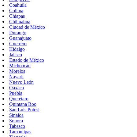
Coahuila
Colima
Chiapas
Chihuahua
Ciudad de México
Durango
Guanajuato
Guerrero
Hidalgo
Jalisco
Estado de México
Michoacán
Morelos
Nayarit
Nuevo León
Oaxaca
Puebla
Querétaro
Quintana Roo
San Luis Potosí
Sinaloa
Sonora
Tabasco
Tamaulipas