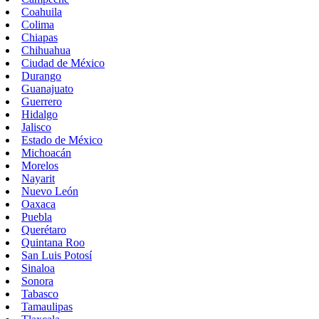
Coahuila
Colima
Chiapas
Chihuahua
Ciudad de México
Durango
Guanajuato
Guerrero
Hidalgo
Jalisco
Estado de México
Michoacán
Morelos
Nayarit
Nuevo León
Oaxaca
Puebla
Querétaro
Quintana Roo
San Luis Potosí
Sinaloa
Sonora
Tabasco
Tamaulipas