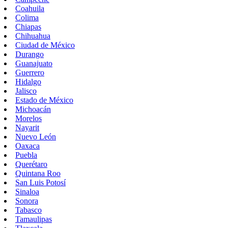
Coahuila
Colima
Chiapas
Chihuahua
Ciudad de México
Durango
Guanajuato
Guerrero
Hidalgo
Jalisco
Estado de México
Michoacán
Morelos
Nayarit
Nuevo León
Oaxaca
Puebla
Querétaro
Quintana Roo
San Luis Potosí
Sinaloa
Sonora
Tabasco
Tamaulipas