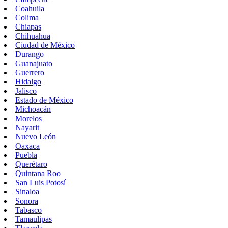
Coahuila
Colima
Chiapas
Chihuahua
Ciudad de México
Durango
Guanajuato
Guerrero
Hidalgo
Jalisco
Estado de México
Michoacán
Morelos
Nayarit
Nuevo León
Oaxaca
Puebla
Querétaro
Quintana Roo
San Luis Potosí
Sinaloa
Sonora
Tabasco
Tamaulipas