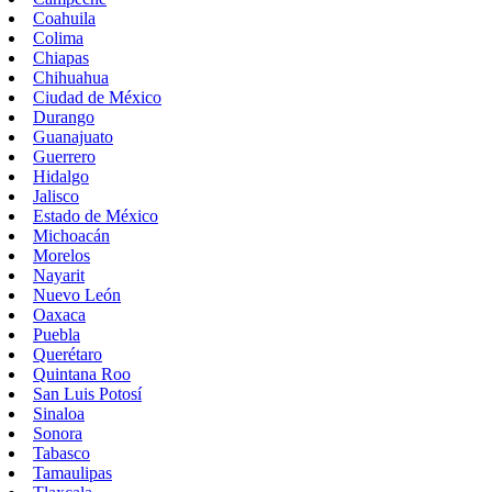
Coahuila
Colima
Chiapas
Chihuahua
Ciudad de México
Durango
Guanajuato
Guerrero
Hidalgo
Jalisco
Estado de México
Michoacán
Morelos
Nayarit
Nuevo León
Oaxaca
Puebla
Querétaro
Quintana Roo
San Luis Potosí
Sinaloa
Sonora
Tabasco
Tamaulipas