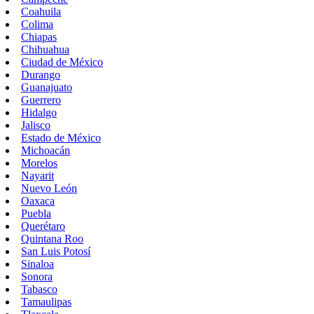
Coahuila
Colima
Chiapas
Chihuahua
Ciudad de México
Durango
Guanajuato
Guerrero
Hidalgo
Jalisco
Estado de México
Michoacán
Morelos
Nayarit
Nuevo León
Oaxaca
Puebla
Querétaro
Quintana Roo
San Luis Potosí
Sinaloa
Sonora
Tabasco
Tamaulipas