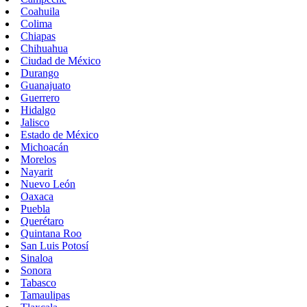
Coahuila
Colima
Chiapas
Chihuahua
Ciudad de México
Durango
Guanajuato
Guerrero
Hidalgo
Jalisco
Estado de México
Michoacán
Morelos
Nayarit
Nuevo León
Oaxaca
Puebla
Querétaro
Quintana Roo
San Luis Potosí
Sinaloa
Sonora
Tabasco
Tamaulipas