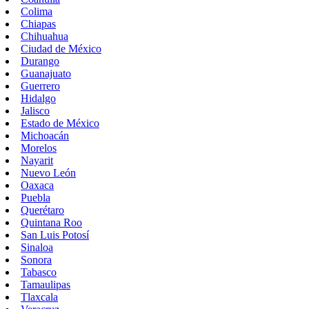
Colima
Chiapas
Chihuahua
Ciudad de México
Durango
Guanajuato
Guerrero
Hidalgo
Jalisco
Estado de México
Michoacán
Morelos
Nayarit
Nuevo León
Oaxaca
Puebla
Querétaro
Quintana Roo
San Luis Potosí
Sinaloa
Sonora
Tabasco
Tamaulipas
Tlaxcala