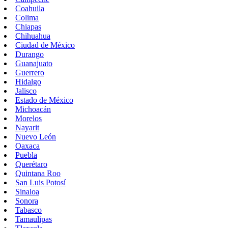
Coahuila
Colima
Chiapas
Chihuahua
Ciudad de México
Durango
Guanajuato
Guerrero
Hidalgo
Jalisco
Estado de México
Michoacán
Morelos
Nayarit
Nuevo León
Oaxaca
Puebla
Querétaro
Quintana Roo
San Luis Potosí
Sinaloa
Sonora
Tabasco
Tamaulipas