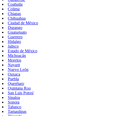
Coahuila
Colima
Chiapas
Chihuahua
Ciudad de México
Durango
Guanajuato
Guerrero
Hidalgo
Jalisco
Estado de México
Michoacán
Morelos
Nayarit
Nuevo León
Oaxaca
Puebla
Querétaro
Quintana Roo
San Luis Potosí
Sinaloa
Sonora
Tabasco
Tamaulipas