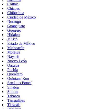
Colima
Chiapas
Chihuahua
Ciudad de México
Durango
Guanajuato
Guerrero
Hidalgo
Jalisco
Estado de México
Michoacán
Morelos
Nayarit
Nuevo León
Oaxaca
Puebla
Querétaro
Quintana Roo
San Luis Potosí
Sinaloa
Sonora
Tabasco
Tamaulipas
Tlaxcala