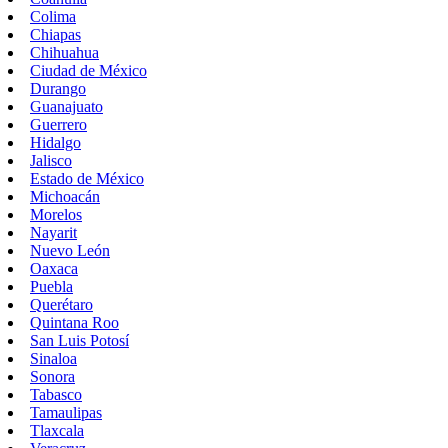
Colima
Chiapas
Chihuahua
Ciudad de México
Durango
Guanajuato
Guerrero
Hidalgo
Jalisco
Estado de México
Michoacán
Morelos
Nayarit
Nuevo León
Oaxaca
Puebla
Querétaro
Quintana Roo
San Luis Potosí
Sinaloa
Sonora
Tabasco
Tamaulipas
Tlaxcala