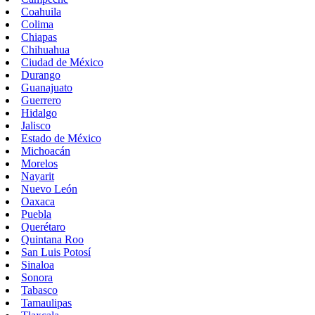
Coahuila
Colima
Chiapas
Chihuahua
Ciudad de México
Durango
Guanajuato
Guerrero
Hidalgo
Jalisco
Estado de México
Michoacán
Morelos
Nayarit
Nuevo León
Oaxaca
Puebla
Querétaro
Quintana Roo
San Luis Potosí
Sinaloa
Sonora
Tabasco
Tamaulipas