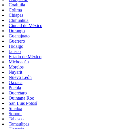
Coahuila
Colima
Chiapas
Chihuahua
Ciudad de México
Durango
Guanajuato
Guerrero
Hidalgo
Jalisco
Estado de México
Michoacán
Morelos
Nayarit
Nuevo León
Oaxaca
Puebla
Querétaro
Quintana Roo
San Luis Potosí
Sinaloa
Sonora
Tabasco
Tamaulipas