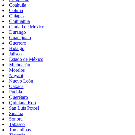
Coahuila
Colima
Chiapas
Chihuahua
Ciudad de México
Durango
Guanajuato
Guerrero
Hidalgo
Jalisco
Estado de México
Michoacán
Morelos
Nayarit
Nuevo León
Oaxaca
Puebla
Querétaro
Quintana Roo
San Luis Potosí
Sinaloa
Sonora
Tabasco
Tamaulipas